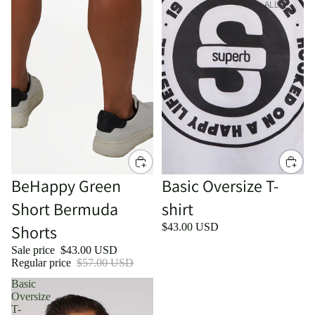
ALL
Sale
BeHappy Green
Basic Oversize T-
Short Bermuda
shirt
Shorts
$43.00 USD
Sale price
$43.00 USD
Regular price
$57.00 USD
Basic
Oversize
T-