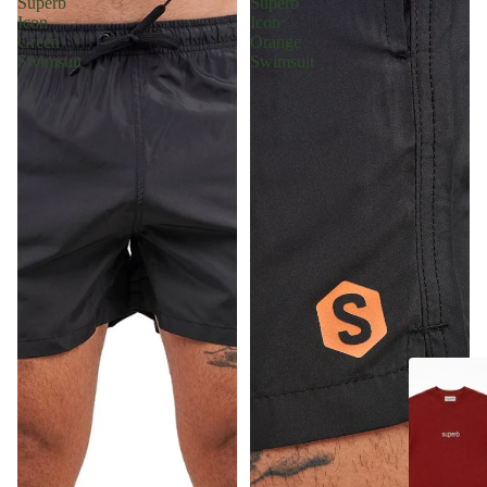
Superb
Superb
Icon
Icon
Green
Orange
Swimsuit
Swimsuit