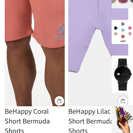
Sale
BeHappy Coral
Sale
BeHappy Lilac
Short Bermuda
Short Bermuda
Shorts
Shorts