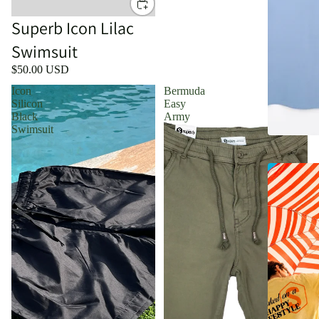
Superb Icon Lilac
Swimsuit
$50.00 USD
Icon
Bermuda
Silicon
Easy
Black
Army
Swimsuit