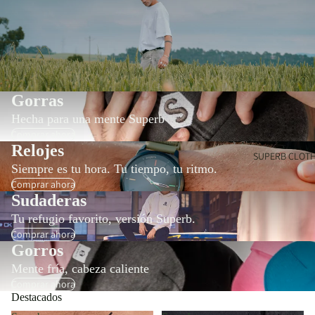
Gorras
Hecha para una mente Superb
Comprar ahora
Relojes
SUPERB CLOT
Siempre es tu hora. Tu tiempo, tu ritmo.
Comprar ahora
Sudaderas
Tu refugio favorito, versión Superb.
Comprar ahora
Gorros
Mente fría, cabeza caliente
Comprar ahora
Destacados