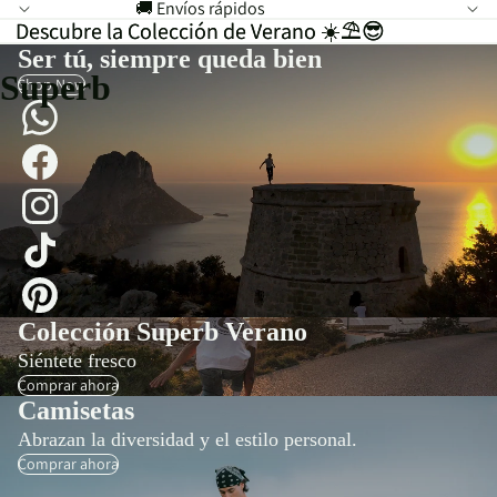
🚚 Envíos rápidos
Descubre la Colección de Verano ☀️⛱️😎
Descubre la Colección de Verano ☀️⛱️😎
Ser tú, siempre queda bien
Superb
Shop Now
Colección Superb Verano
Siéntete fresco
Comprar ahora
Camisetas
Abrazan la diversidad y el estilo personal.
Comprar ahora