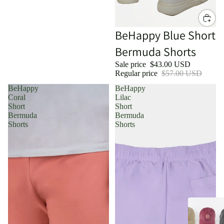
Sale
BeHappy Blue Short
Bermuda Shorts
Sale price
$43.00 USD
Regular price
$57.00 USD
BeHappy
BeHappy
Coral
Lilac
Short
Short
Bermuda
Bermuda
Shorts
Shorts