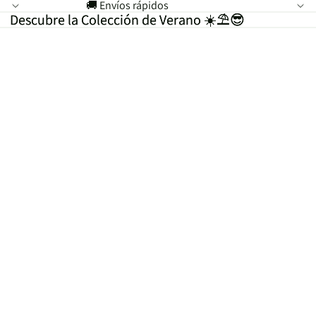
🚚 Envíos rápidos
Descubre la Colección de Verano ☀️⛱️😎
Descubre la Colección de Verano ☀️⛱️😎