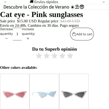
🚚 Envíos rápidos
Descubre la Colección de Verano ☀️⛱️😎
Descubre la Colección de Verano ☀️⛱️😎
Cat eye - Pink sunglasses
Sale price
$15.00 USD
Regular price
$43.00 USD
Envío en 24-48h. Cambios en 30 días. Pago seguro
Decrease
Increase
quantity
quantity
Add to cart
Da tu Superb opinión
Other colors available: