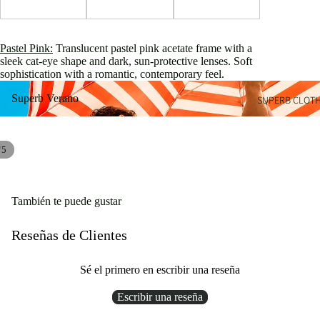
Pastel Pink:
Translucent pastel pink acetate frame with a
sleek cat-eye shape and dark, sun-protective lenses. Soft
sophistication with a romantic, contemporary feel.
Superb Verano
Superb Verano
SUPERB CLOT
/
5
También te puede gustar
Reseñas de Clientes
Sé el primero en escribir una reseña
Escribir una reseña