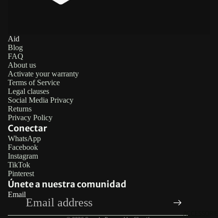
Aid
Blog
FAQ
About us
Activate your warranty
Terms of Service
Legal clauses
Social Media Privacy
Returns
Privacy Policy
Conectar
WhatsApp
Facebook
Refund policy
Instagram
TikTok
Privacy policy
Pinterest
Terms of service
Únete a nuestra comunidad
Email
Legal notice
Contact information
ACCESSORIE