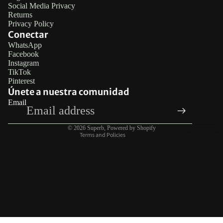
Social Media Privacy
Returns
Privacy Policy
Conectar
WhatsApp
Facebook
Refund policy
Instagram
TikTok
Privacy policy
Pinterest
Terms of service
Únete a nuestra comunidad
Email
Legal notice
Contact information
© 2026
Superb
,
Powered by Shopify
ACCESSORIE
Terms and Policies