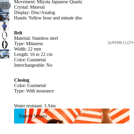
Movement: Miyota Japanese Quartz
/
1
5
Crystal: Mineral
Display: Disc/Analog
Hands: Yellow hour and minute disc
Belt
Material: Stainless steel
SUPERB CLOT
Type: Milanese
Width: 22 mm
Length: 16 to 22 cm
Color: Gunmetal
Interchangeable: No
Closing
Color: Gunmetal
Type: With insurance
Water resistant:
3 Atm
Superb Verano
Superb Verano