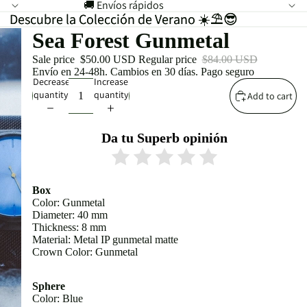
🚚 Envíos rápidos
Descubre la Colección de Verano ☀️⛱️😎
Descubre la Colección de Verano ☀️⛱️😎
Sea Forest Gunmetal
Sale price
$50.00 USD
Regular price
$84.00 USD
Envío en 24-48h. Cambios en 30 días. Pago seguro
Decrease
Increase
quantity
quantity
Add to cart
Da tu Superb opinión
Box
Color: Gunmetal
Diameter: 40 mm
Thickness: 8 mm
Material: Metal IP gunmetal matte
Crown Color: Gunmetal
Sphere
Color: Blue